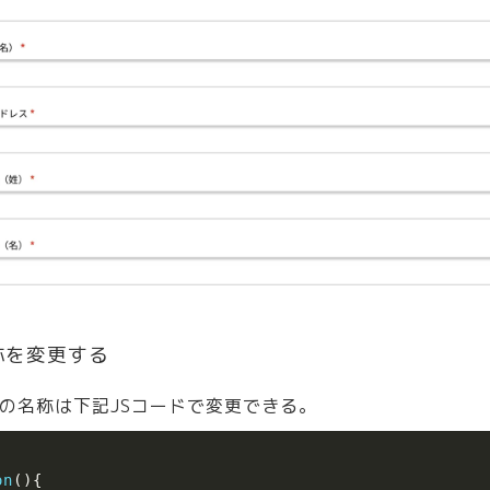
称を変更する
の名称は下記JSコードで変更できる。
on
(
)
{