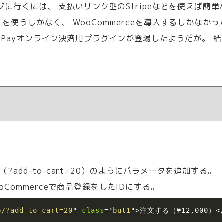
に行くには、 支払いリンク型のStripeなどを使えば簡単な
」を使うしかなく、 WooCommerceを導入するしかなかっ
yPayオンライン決済用プラグインが登場したようだが。 結局
ク
add-to-cart=20）のようにパラメータを追加する。
oCommerceで商品登録をしたIDにする。
p/?add-to-cart=20
"
class
=
"
but1
"
>
注文する（¥12,000）
<