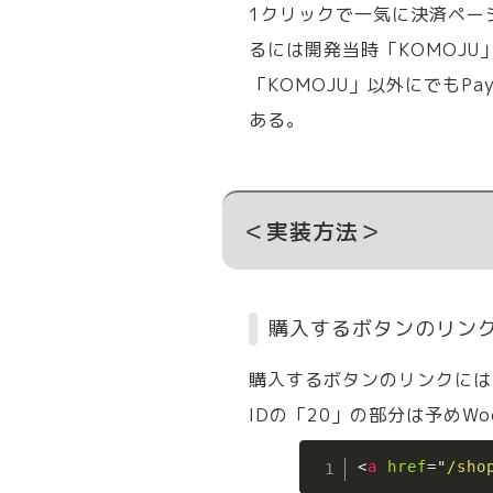
1クリックで一気に決済ページ
るには開発当時「KOMOJU
「KOMOJU」以外にでもPa
ある。
＜実装方法＞
購入するボタンのリン
購入するボタンのリンクには（?
IDの「20」の部分は予めWo
<
a
href
=
"
/sho