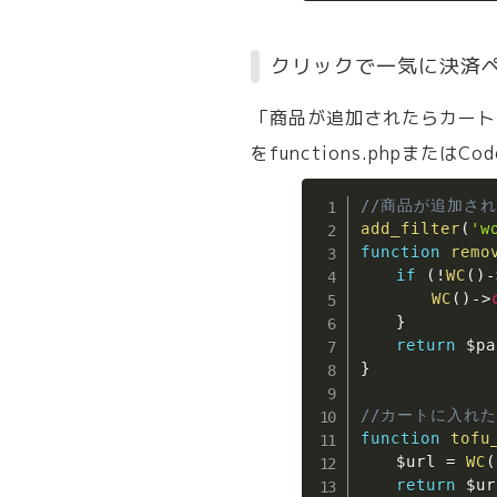
クリックで一気に決済
「商品が追加されたらカート
をfunctions.phpまたはCo
//商品が追加
add_filter
(
'w
function
remo
if
(
!
WC
(
)
-
WC
(
)
->
}
return
$pa
}
//カートに入れた
function
tofu
$url
=
WC
(
return
$ur