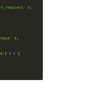
rt_redirect'
)
;
chase'
)
;
ed'
]
)
)
{