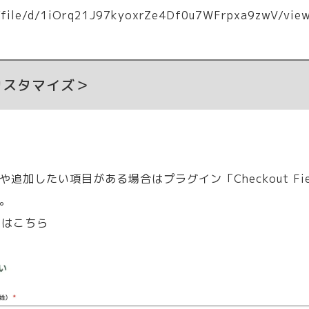
m/file/d/1iOrq21J97kyoxrZe4Df0u7WFrpxa9zwV/vie
カスタマイズ＞
加したい項目がある場合はプラグイン「Checkout Fiel
。
or」はこちら