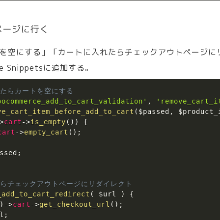
ページに行く
を空にする」「カートに入れたらチェックアウトページに
de Snippetsに追加する。
されたらカートを空にする
oocommerce_add_to_cart_validation'
,
'remove_cart_i
ve_cart_item_before_add_to_cart
(
$passed
,
$product_
>
cart
->
is_empty
(
)
)
{
cart
->
empty_cart
(
)
;
ssed
;
らチェックアウトページにリダイレクト
_add_to_cart_redirect
(
$url
)
{
)
->
cart
->
get_checkout_url
(
)
;
l
;