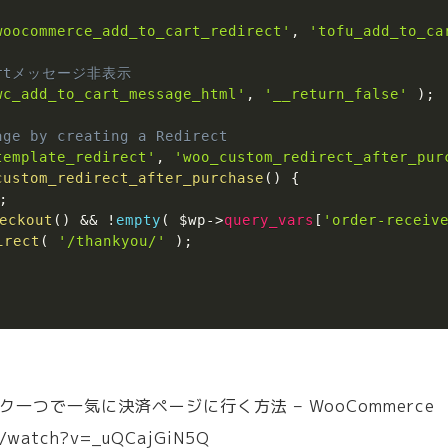
woocommerce_add_to_cart_redirect'
,
'tofu_add_to_ca
cartメッセージ非表示
wc_add_to_cart_message_html'
,
'__return_false'
)
;
age by creating a Redirect
template_redirect'
,
'woo_custom_redirect_after_pur
custom_redirect_after_purchase
(
)
{
;
eckout
(
)
&&
!
empty
(
$wp
->
query_vars
[
'order-receiv
irect
(
'/thankyou/'
)
;
一つで一気に決済ページに行く方法 – WooCommerce
m/watch?v=_uQCajGiN5Q