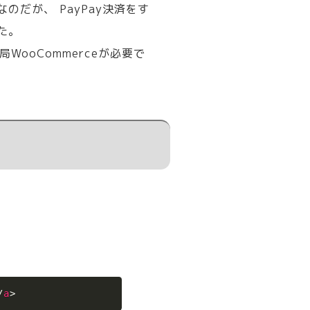
のだが、 PayPay決済をす
た。
WooCommerceが必要で
Copy
/
a
>