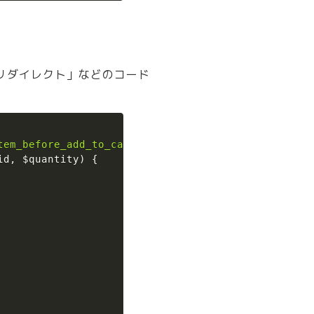
リダイレクト」などのコード
Copy
tem_before_add_to_cart'
,
1
,
3
)
;
id
,
$quantity
)
{