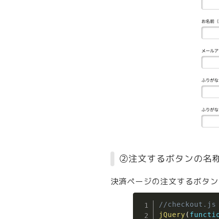
②注文するボタンの名
決済ページの注文するボタン
//checkout.js
jQuery
(
functi