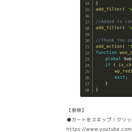
}
add_filter
(
'
//Added to 
add_filter
(
'
//Thank You p
add_action
(
'
function
woo_
global
$wp
if
(
is_ch
wp_red
exit
;
}
}
【参照】
●カートをスキップ！クリック
https://www.youtube.co